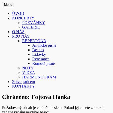
Skip
Menu
to
Smíšený pěvecký sbor z Písku
Sborissimo
content
ÚVOD
KONCERTY
POZVÁNKY
GALERIE
O NÁS
PRO NÁS
REPERTOÁR
Anglické písně
Beatles
Lidovky
Renesance
Romské písně
NOTY
VIDEA
HARMONOGRAM
Zpívej srdcem
KONTAKTY
Chráněno: Fojtova Hanka
Požadovaný obsah je chráněn heslem. Pokud jej chcete zobrazit,
zadejte prosím nejdříve heslo: