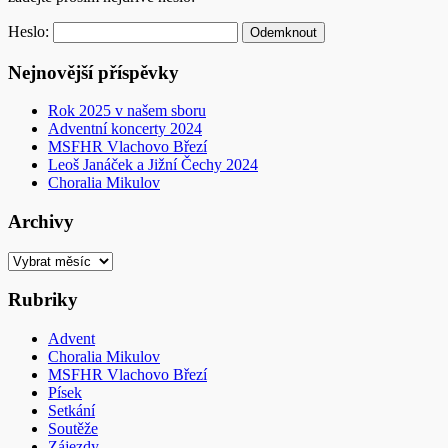
Heslo:
Nejnovější příspěvky
Rok 2025 v našem sboru
Adventní koncerty 2024
MSFHR Vlachovo Březí
Leoš Janáček a Jižní Čechy 2024
Choralia Mikulov
Archivy
Archivy
Rubriky
Advent
Choralia Mikulov
MSFHR Vlachovo Březí
Písek
Setkání
Soutěže
Zájezdy