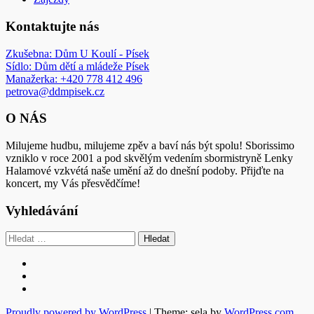
Kontaktujte nás
Zkušebna: Dům U Koulí - Písek
Sídlo: Dům dětí a mládeže Písek
Manažerka: +420 778 412 496
petrova@ddmpisek.cz
O NÁS
Milujeme hudbu, milujeme zpěv a baví nás být spolu! Sborissimo
vzniklo v roce 2001 a pod skvělým vedením sbormistryně Lenky
Halamové vzkvétá naše umění až do dnešní podoby. Přijďte na
koncert, my Vás přesvědčíme!
Vyhledávání
Vyhledávání
Facebook
YouTube
Pro
nás
Proudly powered by WordPress
|
Theme: sela by
WordPress.com
.