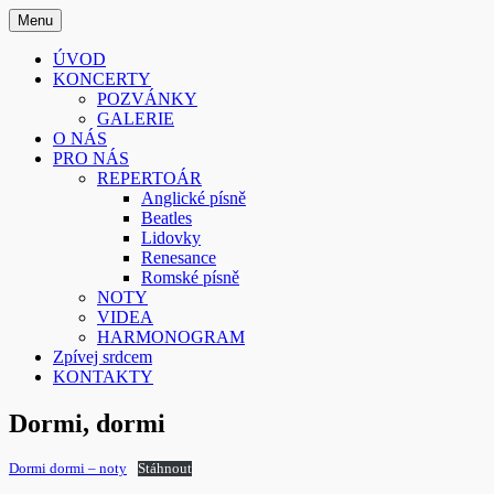
Skip
Menu
to
Smíšený pěvecký sbor z Písku
Sborissimo
content
ÚVOD
KONCERTY
POZVÁNKY
GALERIE
O NÁS
PRO NÁS
REPERTOÁR
Anglické písně
Beatles
Lidovky
Renesance
Romské písně
NOTY
VIDEA
HARMONOGRAM
Zpívej srdcem
KONTAKTY
Dormi, dormi
Dormi dormi – noty
Stáhnout