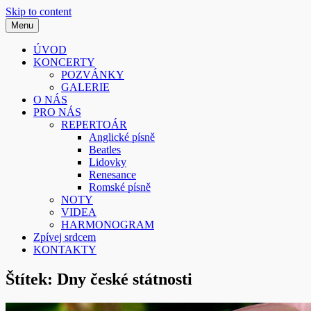
Skip to content
Menu
Smíšený pěvecký sbor z Písku
Sborissimo
ÚVOD
KONCERTY
POZVÁNKY
GALERIE
O NÁS
PRO NÁS
REPERTOÁR
Anglické písně
Beatles
Lidovky
Renesance
Romské písně
NOTY
VIDEA
HARMONOGRAM
Zpívej srdcem
KONTAKTY
Štítek:
Dny české státnosti