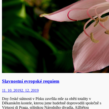
Slavnostní evropské requiem
11. 10. 2019
2. 12. 2019
Dny české státnosti v Písku završila mše za oběti totality v
Děkanském kostele, kterou jsme hudebně doprovodili společně s
Virtuosi di Praga, sólistkou Národního divadla, Alžbětou