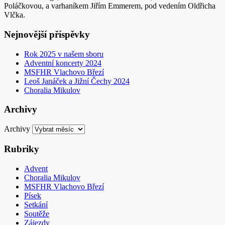
Poláčkovou, a varhaníkem Jiřím Emmerem, pod vedením Oldřicha
Vlčka.
Nejnovější příspěvky
Rok 2025 v našem sboru
Adventní koncerty 2024
MSFHR Vlachovo Březí
Leoš Janáček a Jižní Čechy 2024
Choralia Mikulov
Archivy
Archivy
Rubriky
Advent
Choralia Mikulov
MSFHR Vlachovo Březí
Písek
Setkání
Soutěže
Zájezdy