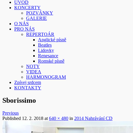
Sborissimo
ÚVOD
KONCERTY
POZVÁNKY
GALERIE
O NÁS
PRO NÁS
REPERTOÁR
Anglické písně
Beatles
Lidovky
Renesance
Romské písně
NOTY
VIDEA
HARMONOGRAM
Zpívej srdcem
KONTAKTY
Sborissimo
Previous
Published
12. 2. 2018
at
640 × 480
in
2014 Nahrávání CD