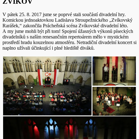
ZVÍKOV
V pátek 25. 8. 2017 jsme se poprvé stali součástí divadelní hry.
Komickou jednoaktovkou Ladislava Stroupežnického „Zvíkovský
Rarášek,“ zakončila Prácheňská scéna Zvíkovské divadelní léto.
A my jsme mohli být při tom! Spojení úžasných výkonů píseckých
divadelníků s naším renesančním repertoárem mělo v mystickém
prostředí hradu kouzelnou atmosféru. Netradiční divadelní koncert si
naplno užívali účinkující i plné hlediště diváků.