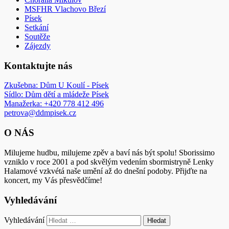
MSFHR Vlachovo Březí
Písek
Setkání
Soutěže
Zájezdy
Kontaktujte nás
Zkušebna: Dům U Koulí - Písek
Sídlo: Dům dětí a mládeže Písek
Manažerka: +420 778 412 496
petrova@ddmpisek.cz
O NÁS
Milujeme hudbu, milujeme zpěv a baví nás být spolu! Sborissimo
vzniklo v roce 2001 a pod skvělým vedením sbormistryně Lenky
Halamové vzkvétá naše umění až do dnešní podoby. Přijďte na
koncert, my Vás přesvědčíme!
Vyhledávání
Vyhledávání