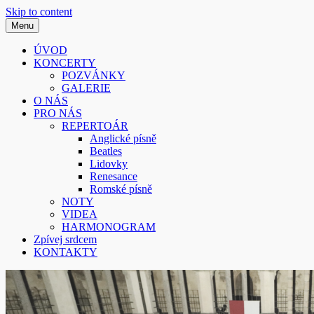
Skip to content
Menu
Smíšený pěvecký sbor z Písku
Sborissimo
ÚVOD
KONCERTY
POZVÁNKY
GALERIE
O NÁS
PRO NÁS
REPERTOÁR
Anglické písně
Beatles
Lidovky
Renesance
Romské písně
NOTY
VIDEA
HARMONOGRAM
Zpívej srdcem
KONTAKTY